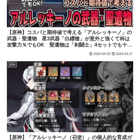
【原神】コスパと期待値で考える「アルレッキーノ」の
武器・聖遺物 星3武器「白纓槍」が意外と強くて杯は
攻撃力％でもOK 聖遺物は「剣闘士」4セットでも十分
強い
2024.04.25
2024.04.27
原神
【原神】「アルレッキーノ（召使）」の個人的な育成ガ