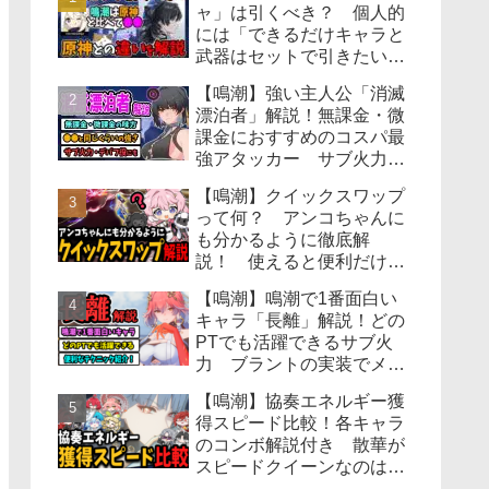
ャ」は引くべき？ 個人的
には「できるだけキャラと
武器はセットで引きたい」
って感じてる 各武器ごと
【鳴潮】強い主人公「消滅
に星5武器1つは用意してお
漂泊者」解説！無課金・微
きたいかも 原神の武器ガ
課金におすすめのコスパ最
チャと比較しながら解説
強アタッカー サブ火力・
デバフ役としても運用でき
【鳴潮】クイックスワップ
る！ 恒常星5アタッカー
って何？ アンコちゃんに
くらいの強さで高難易度コ
も分かるように徹底解
ンテンツの攻略も可能
説！ 使えると便利だけど
操作も忙しくて大変になる
【鳴潮】鳴潮で1番面白い
から心の余裕があったら使
キャラ「長離」解説！どの
いたいテクニック
PTでも活躍できるサブ火
力 ブラントの実装でメイ
ンアタッカーにもなれるか
【鳴潮】協奏エネルギー獲
も？（武器／音骸／スキル
得スピード比較！各キャラ
回し／PT編成／ダメージ計
のコンボ解説付き 散華が
算）
スピードクイーンなのは確
定であのキャラが意外と優