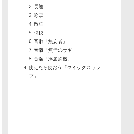
長離
吟霖
散華
秧秧
音骸「無妄者」
音骸「無情のサギ」
音骸「浮遊鱗機」
使えたら使おう「クイックスワッ
プ」