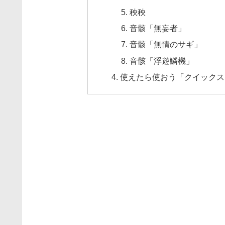
秧秧
音骸「無妄者」
音骸「無情のサギ」
音骸「浮遊鱗機」
使えたら使おう「クイックス