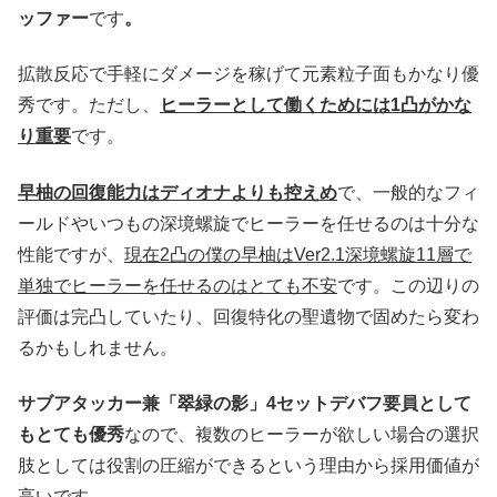
ッファー
です
。
拡散反応で手軽にダメージを稼げて元素粒子面もかなり優
秀です。ただし、
ヒーラーとして働くためには1凸がかな
り重要
です。
早柚の回復能力はディオナよりも控えめ
で、一般的なフィ
ールドやいつもの深境螺旋でヒーラーを任せるのは十分な
性能ですが、
現在2凸の僕の早柚はVer2.1深境螺旋11層で
単独でヒーラーを任せるのはとても不安
です。この辺りの
評価は完凸していたり、回復特化の聖遺物で固めたら変わ
るかもしれません。
サブアタッカー兼「翠緑の影」4セットデバフ要員として
もとても優秀
なので、複数のヒーラーが欲しい場合の選択
肢としては役割の圧縮ができるという理由から採用価値が
高いです。