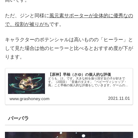
ただ、ジンと同様に
風元素サポーターが全体的に優秀なの
で、役割が被りがち
です。
キャラクターのポテンシャルは高いものの「ヒーラー」と
して見た場合は他のヒーラーと比べるとおすすめ度が下が
ります。
【原神】早柚（さゆ）の個人的な評価
どうも、け。です。大きな剣を振り回す女の子が好きで
す。（2回目）「音速のタヌキ」「ベビーヴィシャップ・
風」こと早柚の個人的な評価をしていきます。ゲームの進
行や手持ちによって評価が変わると思うので、その都度加
筆修正していきます。（現在世界ラン...
2021.11.01
www.grashoney.com
バーバラ