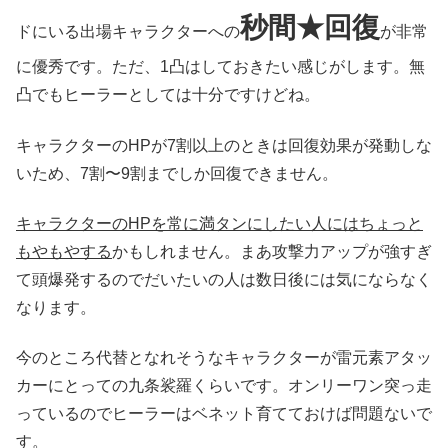
秒間★回復
ドにいる出場キャラクターへの
が非常
に優秀です。ただ、1凸はしておきたい感じがします。無
凸でもヒーラーとしては十分ですけどね。
キャラクターのHPが7割以上のときは回復効果が発動しな
いため、7割〜9割までしか回復できません。
キャラクターのHPを常に満タンにしたい人にはちょっと
もやもやする
かもしれません。まあ攻撃力アップが強すぎ
て頭爆発するのでだいたいの人は数日後には気にならなく
なります。
今のところ代替となれそうなキャラクターが雷元素アタッ
カーにとっての九条裟羅くらいです。オンリーワン突っ走
っているのでヒーラーはベネット育てておけば問題ないで
す。