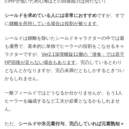
のHPが低いため心海ほどの回復能力は持たない）
シールドを求めている人には非常におすすめ
ですが、すで
に
鍾離を所持している場合は役割が被ります
。
シールドは鍾離を除いたシールドキャラクターの中では最
も優秀で、基本的に単独でヒーラーの役割をこなせるキャ
ラクターですが、
Ver2.1深境螺旋11層の「侵食」では若干
HP回復が足らない場合もあります
。完凸しているとわり
となんとかなりますが、完凸未満だともしかするときつい
かもしれません。
一般フィールドではどうなるか分かりませんが、もう1人
ヒーラーを編成するなど工夫が必要となるかもしれませ
ん。
ただ、
シールドや氷元素付与、完凸していれば元素熟知＋