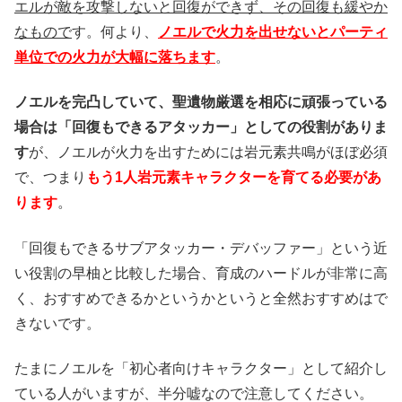
エルが敵を攻撃しないと回復ができず、その回復も緩やか
なもので
す。何より
、
ノエルで火力を出せないとパーティ
単位での火力が大幅に落ちます
。
ノエルを完凸していて、聖遺物厳選を相応に頑張っている
場合は「回復もできるアタッカー」としての役割がありま
す
が、ノエルが火力を出すためには岩元素共鳴がほぼ必須
で、つまり
もう1人岩元素キャラクターを育てる必要があ
ります
。
「回復もできるサブアタッカー・デバッファー」という近
い役割の早柚と比較した場合、育成のハードルが非常に高
く、おすすめできるかというかというと全然おすすめはで
きないです。
たまにノエルを「初心者向けキャラクター」として紹介し
ている人がいますが、半分嘘なので注意してください。