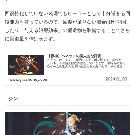
回復特化していない装備でもヒーラーとして十分過ぎる回
復能力を持っているので、回復が足りない場合はHP特化
したり「与える治癒効果」の聖遺物を装備することでさら
に回復量を伸ばせます。
【原神】ベネットの個人的な評価
どうも、け。です。1年通して長ズボン派です。炎の神こ
とベネットの個人的な評価をしていきます。手持ちの変化
やゲームの進み具合で評価変わると思うので、その都度加
筆・修正していきます。（現在世界ランク8、完凸）各キ
ャラクターの個人的な評価ベネット...
2024.01.09
www.grashoney.com
ジン