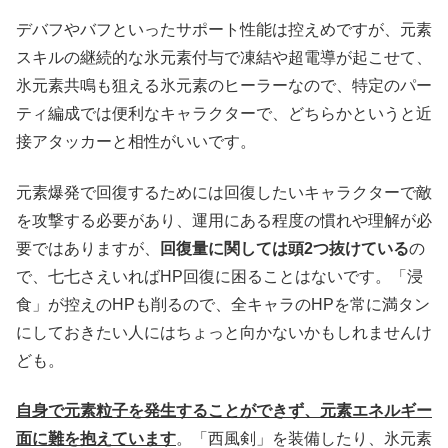
デバフやバフといったサポート性能は控えめですが、元素
スキルの継続的な氷元素付与で凍結や超電導が起こせて、
氷元素共鳴も狙える氷元素のヒーラーなので、特定のパー
ティ編成では便利なキャラクターで、どちらかというと近
接アタッカーと相性がいいです。
元素爆発で回復するためには回復したいキャラクターで敵
を攻撃する必要があり、運用にある程度の慣れや理解が必
要ではありますが、
回復量に関しては頭2つ抜けている
の
で、七七さえいればHP回復に困ることはないです。「浸
食」が控えのHPも削るので、全キャラのHPを常に満タン
にしておきたい人にはちょっと向かないかもしれませんけ
ども。
自身で元素粒子を発生することができず、元素エネルギー
面に難を抱えています
。「西風剣」を装備したり、氷元素