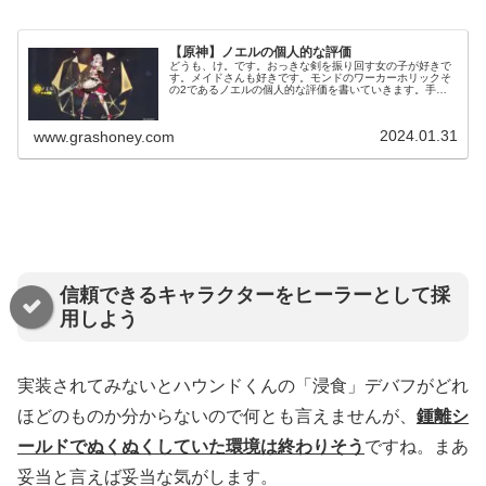
【原神】ノエルの個人的な評価
どうも、け。です。おっきな剣を振り回す女の子が好きで
す。メイドさんも好きです。モンドのワーカーホリックそ
の2であるノエルの個人的な評価を書いていきます。手持
ちやゲームの進行で評価は変わってくる思うので、その度
に加筆修正していきます。（現在世...
2024.01.31
www.grashoney.com
信頼できるキャラクターをヒーラーとして採
用しよう
実装されてみないとハウンドくんの「浸食」デバフがどれ
ほどのものか分からないので何とも言えませんが、
鍾離シ
ールドでぬくぬくしていた環境は終わりそう
ですね。まあ
妥当と言えば妥当な気がします。