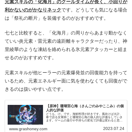
元素スキルの「化海月」のクールタイムが長く、小回りが
利かないのがかなりネック
です。どうしても気になる場合
は「祭礼の断片」を装備するのがおすすめです。
七七と比較すると、「化海月」の周りからあまり動かなく
ていい炎元素・雷元素の遠距離キャラクターだったり、神
里綾華のような凍結を絡められる氷元素アタッカーと組ま
せるのがおすすめです。
元素スキルが他ヒーラーの元素爆発並の回復能力を持って
いるため、元素エネルギー面に気を使わなくても回復がで
きるのは扱いやすい点です。
【原神】珊瑚宮心海（さんごのみやここみ）の個
人的な評価
どうも、け。です。海鮮料理が好きです。風吹けば火計、
拳で語る女軍師こと珊瑚宮心海の個人的な評価をしていき
ます。ゲームの進行や手持ちの変化で評価は変わると思う
ので、その都度加筆・修正していきます（世界ランク8、
無凸）各キャラクターの個人的な評...
2023.07.24
www.grashoney.com