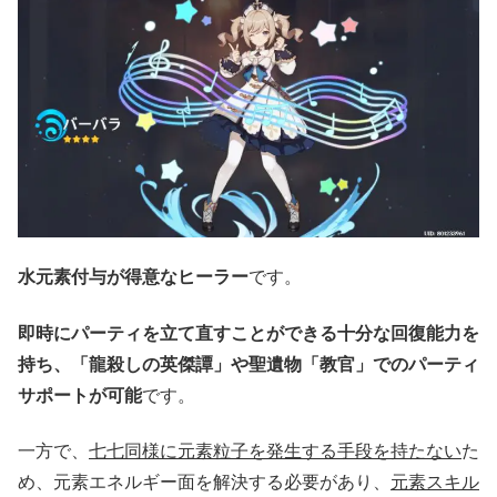
水元素付与が得意なヒーラー
です。
即時にパーティを立て直すことができる十分な回復能力を
持ち、「龍殺しの英傑譚」や聖遺物「教官」でのパーティ
サポートが可能
です。
一方で、
七七同様に元素粒子を発生する手段を持たない
た
め、元素エネルギー面を解決する必要があり、
元素スキル