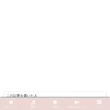
この記事を書いた人
け。(しゃかもと)
本とゲームが好き。ネトゲ歴が長い。
サイトトップ
鳴潮
原神
崩壊スターレイル
メニュー