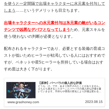
を使うと一定間隔で出場キャラクターに水元素を付与して
しまう
……というデメリットも目立ちます。
出場キャラクターへの水元素付与は氷元素の敵がいるコン
テンツで凶悪なデバフとなってしまう
ため、元素スキルを
使う/使わないの判断が必要となります。
配布されるキャラクターであり、必要とする装備の育成コ
ストが低いためヒーラーが枯渇している人にはおすすめで
すが、ベネットや星5ヒーラーを所持している場合はおす
すめ度は大きく下がります。
【原神】バーバラの個人的な評価
どうも、け。です。あまり拍手されたことがありません。
えちえち過ぎるシスターことバーバラの個人的な評価を書
いていきます。手持ちや環境の変化により評価は変わると
思うのでその度に加筆・修正していきます。（世界ランク
8、完凸）各キャラクターの個人的...
2023.08.15
www.grashoney.com