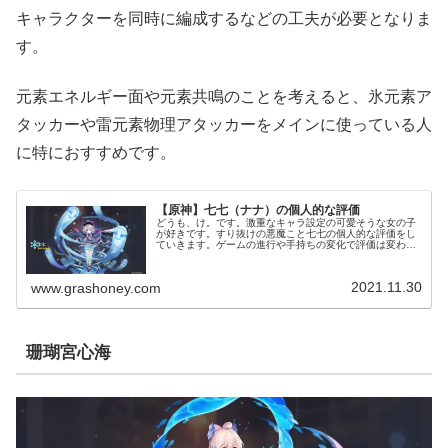
キャラクターを同時に編成するなどの工夫が必要となりま
す。
元素エネルギー面や元素共鳴のことを考えると、氷元素ア
タッカーや雷元素物理アタッカーをメインに使っている人
に特におすすめです。
【原神】七七（ナナ）の個人的な評価
どうも、け。です。激重なキャラ設定の可愛そうな女の子
が好きです。すり抜けの悪魔こと七七の個人的な評価をし
ていきます。ゲームの進行や手持ちの変化で評価は変わっ
ていくと思うので、そのときは加筆修正していきます。
（現在世界ランク8、6凸）各キャラ...
2021.11.30
www.grashoney.com
珊瑚宮心海