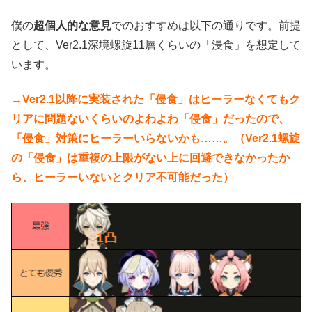
僕の
超個人的な意見
でのおすすめは以下の通りです。前提
として、Ver2.1深境螺旋11層くらいの「浸食」を想定して
います。
→Ver2.1以降に実装された「侵食」はヒーラーなくてもク
リアに問題ないくらいのよわよわ「侵食」だったので、
「侵食」対策にヒーラーいらないかも……。（Ver2.1螺旋
の「侵食」は重複の上限がない上に回避できなかったか
ら、ヒーラーいないとクリア不可能だった）