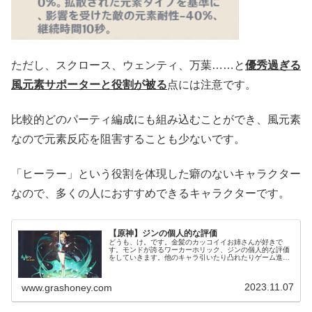
ただし、スクロース、ウェンティ、万葉……と
優秀過ぎる
風元素サポーターと役割が被る
点には注意です。
比較的どのパーティ編成にも組み込むことができ、風元素
なので元素反応を阻害することも少ないです。
「ヒーラー」という役割を体現した癖のないキャラクター
なので、多くの人におすすめできるキャラクターです。
【原神】ジンの個人的な評価
どうも、け。です。金髪のカッコイイお姉さんが好きで
す。モンドが誇るワーカーホリック、ジンの個人的な評価
をしていきます。他のキャラ引いたり凸れたりゲーム進ん
だりしたらまた評価変わると思うので、加筆修正していき
ます。（現在世界ランク8、3凸）各...
2023.11.07
www.grashoney.com