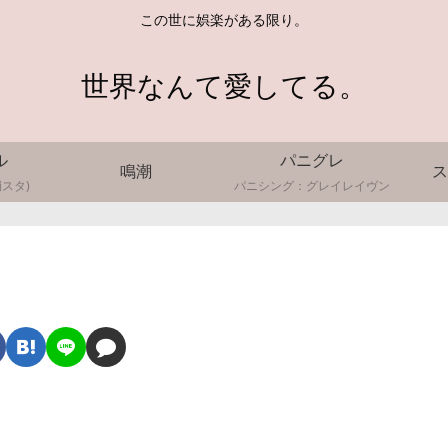
この世に娯楽がある限り。
世界なんて愛してる。
ル
パニグレ
鳴潮
ス
スタ)
パニシング：グレイレイヴン