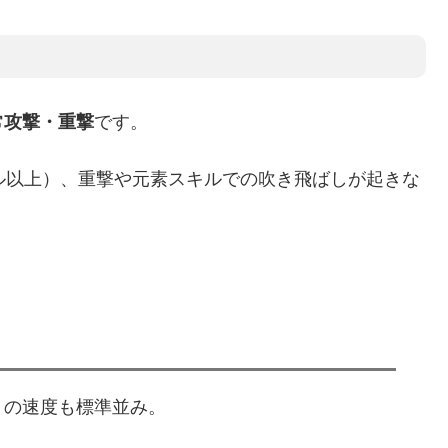
常攻撃・重撃
です。
ル以上）、重撃や元素スキルでの吹き飛ばしが起きな
りの速度も標準並み。