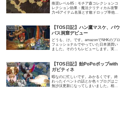
推奨レベル85：モチア森コレクションコ
レクション効果：魔法クリティカル攻撃
力+6アイテム名落とす敵ドロップ率他
MAPとの重複＆備考クレインクインオレ
ンジポポリオン×製造書-ストレングスペ
ンダントオレンジポポリオン×メーカーボ
【TOS日記】ハン鷹マスケ、バウ
ToS日記
ウスピオンメイジ...
バス洞窟デビュー
どうも、け。です。amazonでNHKのプロ
フェッショナルでやっていた日本酒買い
ました。そのうちレビューします。実は
僕、成人してたんです！（もうずいぶん
前に）ハン鷹、バウバス洞窟デビューイ
コル用のマスケットを探しにフリーダン
【TOS日記】飴PoPoポップwith
ToS日記
ジョンの「バウバ...
ガビティネ
暇なのに忙しいです。みかるくです。終
わったイベントの話とか色々ブログはご
無沙汰更新になってしまいました。相変
わらず、ぼちぼちとToSライフ送ってま
す。スクショが溜まり過ぎて思い出が重
たいです（パソコンの動作的な意味で）
もう今更過ぎて「お前は...