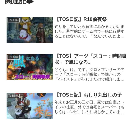
関連記事
【TOS日記】R10前夜祭
ToS日記
釣りをしていたら背後にみかるくがいま
した。基本的にゲーム内で一緒に行動す
ることはないんで、「なんでいんだよ」
と思いました、まる。そして水没するペ
ンギンR10前夜祭果たして明日のメンテ
は明日中に終わるのでしょうか。不安し
かありませんが、僕はR...
【TOS】アーツ「スロー：時間吸
ToS解説
収」で風になる。
どうも、け。です。クロノマンサーのア
ーツ「スロー：時間吸収」で懐かしの
「ヘイスト」が味わえたので紹介しま
す。若干ネタ寄りになってしまった元覇
権クラスのクロノマンサーですが、目的
に合わせればまだまだ現役だと思いま
【TOS日記】おしり丸出しの子
ToS日記
す。アーツ「スロー：時間吸収」...
年末とお正月の三が日、家では自室とト
イレの往復、外では自宅とスーパー（も
しくはコンビニ）の往復しかしていませ
ん。ナマケモノの生態模倣がライフワー
クのけ。です。おしり丸出しの子欲しい
と思っていた「フォーマルわんこ」（ダ
ンディわんこ？）ですが、...