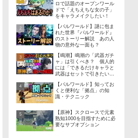
ロで話題のオープンワール
ドで「えちえちな女の子」
をキャラメイクしたい！
【パルワールド】謎に包ま
れた世界『パルワールド』
のストーリー解説 あの人
物の意外な一面も？
【鳴潮】鳴潮の「武器ガチ
ャ」は引くべき？ 個人的
には「できるだけキャラと
武器はセットで引きたい」
って感じてる 各武器ごと
【パルワールド】知ってお
に星5武器1つは用意してお
くと便利な「拠点」の知
きたいかも 原神の武器ガ
識・テクニック
チャと比較しながら解説
【原神】スクロースで元素
熟知1000を目指すために必
要なサブオプション