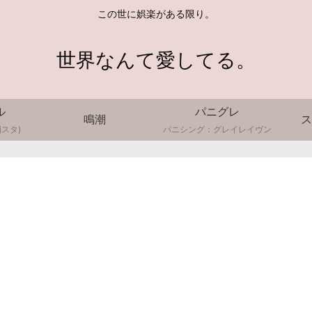
この世に娯楽がある限り。
世界なんて愛してる。
ル
パニグレ
鳴潮
ス
スタ)
パニシング：グレイレイヴン