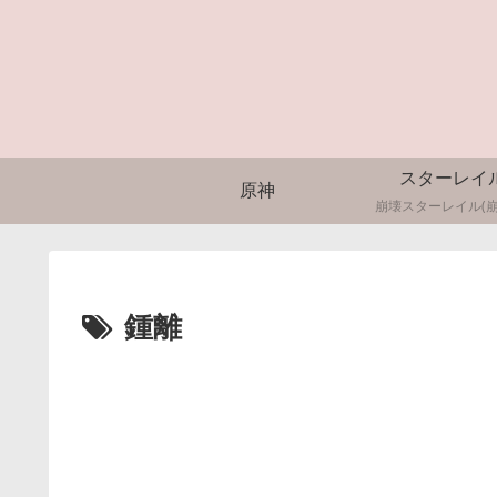
スターレイ
原神
崩壊スターレイル(崩
鍾離