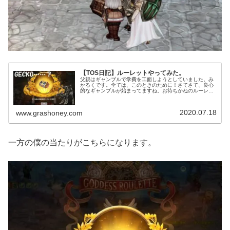
【TOS日記】ルーレットやってみた。
父親はギャンブルで学費を工面しようとしていました。み
かるくです。全ては、このときのために！さてさて、良心
的なギャンブルが始まってますね。お待ちかねのルーレッ
トタイム！私にしてはそれなりに真面目にスタンプ手帳を
埋めていたのも、このときのためで...
2020.07.18
www.grashoney.com
一方の僕の当たりがこちらになります。