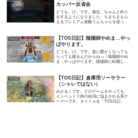
カッパー反省会
どうも、け。です。最近、ちゃんと釣り
をするようになりました。ちまちまもら
えるプレミアム覚醒うんちゃらを使って
いたのですが、なかなかに良いオプショ
ンがつきましたね！つけたあとに、「ベ
ルカッパー武器取る予定なんだからそれ
【TOS日記】陰陽師やめま…やっ
ToS日記
に残しておけば…ｹﾞﾌﾝ...
ぱやります。
どうも、け。です。急に暖かくなっても
らっても困るんだからねっ！陰陽師やめ
ま…やっぱやります。陰陽師に転職して
パイロ・エレ・陰陽師となった「お薬飲
めたね」ですが、「詠唱クソ面倒臭い」
という問題にぶち当たりました。エレだ
【TOS日記】倉庫用ソーサラー
ToS日記
けだと我慢できたのですが...
（シャレではない）
みかるくです。どのゲームをやっても、
インベントリ枠の枯渇に悩まされる系ゲ
ーマーです。タイトルを「TOS日記」と
称していることから、何となーくお察し
頂けそうな気もしますが、TOS日記とい
うのが何を書いていくカテゴリーかとい
うと、特に有用性のな...