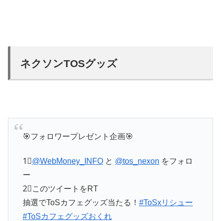
ネクソンTOSグッズ
🎯フォロワープレゼント企画🎯
1⃣
@WebMoney_INFO
と
@tos_nexon
をフォロ
ー
2⃣このツイートをRT
抽選でToSカフェグッズ当たる！
#ToSxリシュー
#ToSカフェグッズおくれ