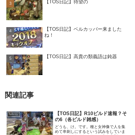
【TOS日記】待望の
【TOS日記】ベルカッパー来ました
ね！
【TOS日記】高貴の類義語は鈍器
関連記事
【TOS日記】R10ビルド速報？そ
ToS日記
の6（各ビルド雑感）
どうも、け。です。種と女神像で人を集
めて串刺しにするという試みをしていま