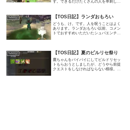
す。できるだけたくさんの人を串刺しに
したいのですが、人が増えると上手く刺
せませんし、うっかり自分が芽の範囲か
ら漏れてしまうのでなかなか難易度が高
【TOS日記】ランダおもろい
ToS日記
いですね…。ちなみに串刺...
どうも、け。です。人を呪うことはよく
あります。ランダおもろい以前、コメン
トでおすすめいただいたシュバエンチャ
＋ランダを試してます。おもろい！はる
か昔（さほど昔でもない）、TOSがサー
ビス開始したばかりのころはクォレルシ
ューター＋ポイズンシュ...
【TOS日記】夏のビルリセ祭り
ToS日記
鷹ちゃんをパイパイにしてビルドリセッ
トもらおうとしましたが、どうやら前提
クエストをしなければならない模様。パ
イパイの転職は30分くらいと楽？らしい
ので、そのうちやりましょうかね。そも
そも鷹ちゃん全然動かしてないし。エン
チャンターズのビルリセ...