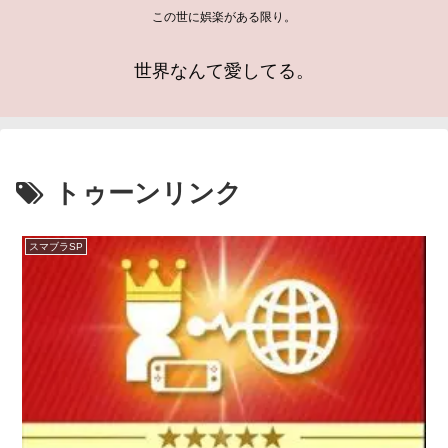
この世に娯楽がある限り。
世界なんて愛してる。
トゥーンリンク
スマブラSP