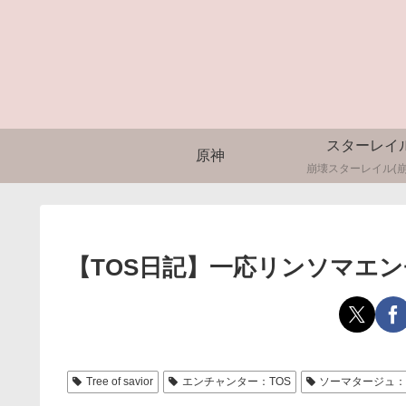
スターレイ
原神
崩壊スターレイル(崩
【TOS日記】一応リンソマエ
Tree of savior
エンチャンター：TOS
ソーマタージュ：