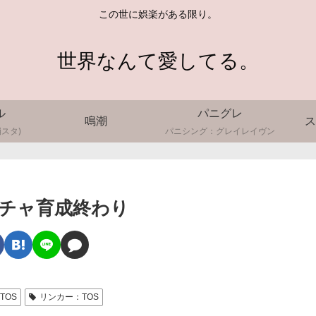
この世に娯楽がある限り。
世界なんて愛してる。
ル
パニグレ
鳴潮
ス
スタ)
パニシング：グレイレイヴン
ンチャ育成終わり
TOS
リンカー：TOS