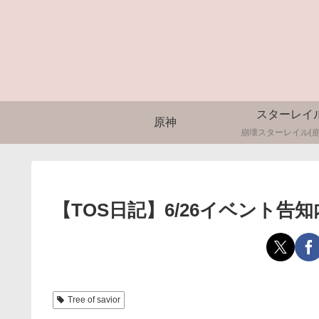
スターレイ
原神
崩壊スターレイル(崩
【TOS日記】6/26イベント告
Tree of savior