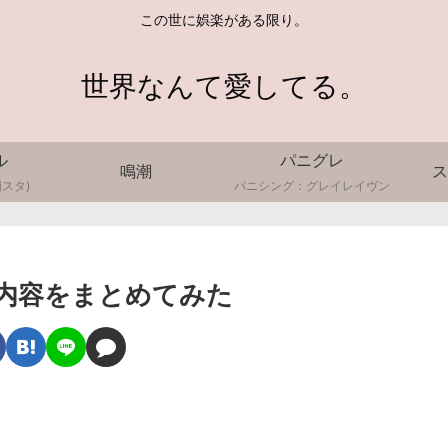
この世に娯楽がある限り。
世界なんて愛してる。
ル
パニグレ
鳴潮
ス
スタ)
パニシング：グレイレイヴン
知内容をまとめてみた