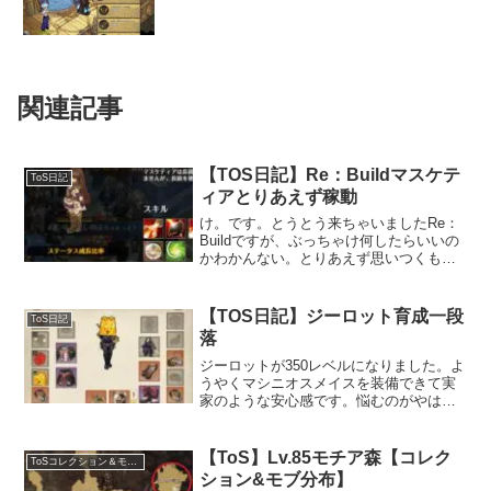
関連記事
【TOS日記】Re：Buildマスケテ
ToS日記
ィアとりあえず稼動
け。です。とうとう来ちゃいましたRe：
Buildですが、ぶっちゃけ何したらいいの
かわかんない。とりあえず思いつくもの
からやっていこうかな…。ベルカッパー
マスケットの入手これがおっきくなりま
す。とても立派になりました。さっそく
【TOS日記】ジーロット育成一段
ToS日記
強化！ ……とい...
落
ジーロットが350レベルになりました。よ
うやくマシニオスメイスを装備できて実
家のような安心感です。悩むのがやはり
装備構成ですね...。当初考えていたブラ
インドフェイスの固定ダメージ特化より
もだ～いぶクリティカル寄りになりまし
【ToS】Lv.85モチア森【コレク
ToSコレクション＆モブ分布
た。クリティカル...
ション&モブ分布】