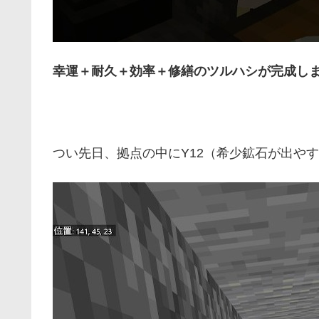
幸運＋耐久＋効率＋修繕のツルハシが完成し
つい先日、拠点の中にY12（希少鉱石が出や