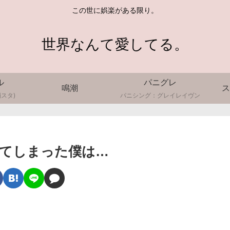
この世に娯楽がある限り。
世界なんて愛してる。
ル
パニグレ
鳴潮
ス
スタ)
パニシング：グレイレイヴン
てしまった僕は…