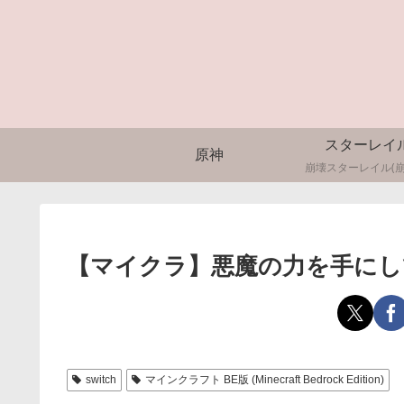
スターレイ
原神
崩壊スターレイル(崩
【マイクラ】悪魔の力を手にし
switch
マインクラフト BE版 (Minecraft Bedrock Edition)