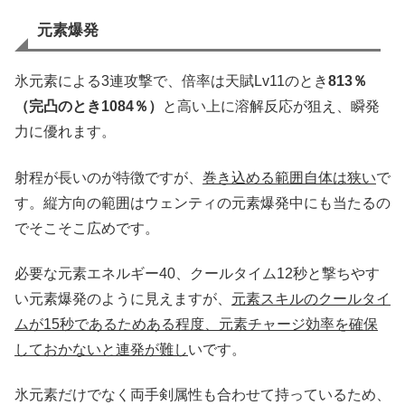
元素爆発
氷元素による3連攻撃で、倍率は天賦Lv11のとき
813％
（完凸のとき1084％）
と高い上に溶解反応が狙え、瞬発
力に優れます。
射程が長いのが特徴ですが、
巻き込める範囲自体は狭い
で
す。縦方向の範囲はウェンティの元素爆発中にも当たるの
でそこそこ広めです。
必要な元素エネルギー40、クールタイム12秒と撃ちやす
い元素爆発のように見えますが、
元素スキルのクールタイ
ムが15秒であるためある程度、元素チャージ効率を確保
しておかないと連発が難し
いです。
氷元素だけでなく両手剣属性も合わせて持っているため、