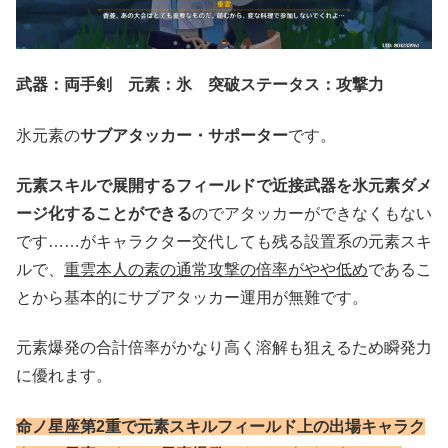
武器：両手剣 元素：氷 突破ステータス：攻撃力
氷元素の
サブアタッカー・サポーター
です。
元素スキルで展開するフィールドで近接武器を氷元素ダメ
ージ化することができる
のでアタッカーができなくもない
です……がキャラクター交代しても残る設置系の元素スキ
ルで、
重雲本人の素の通常攻撃の倍率がやや低め
であるこ
とから基本的にサブアタッカー運用が無難です。
元素爆発の合計倍率がかなり高く溶解も狙えるため瞬発力
に優れます。
命ノ星座第2重で元素スキルフィールド上の出場キャラク