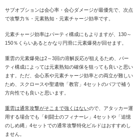
サブオプションは会心率・会心ダメージが最優先で、次点
で攻撃力％・元素熟知・元素チャージ効率です。
元素チャージ効率はパーティ構成にもよりますが、130～
150％くらいあるとかなり円滑に元素爆発が回せます。
重雲の元素爆発は2～3回の溶解反応が狙えるため、パー
ティ構成によっては元素熟知の確保を狙っても良いと思い
ます。ただ、会心系や元素チャージ効率との両立が難しい
ため、スクロースや聖遺物「教官」4セットのバフで補う
方向性でも良いと思います。
重雲は通常攻撃がそこまで強くはない
ので、アタッカー運
用する場合でも「剣闘士のフィナーレ」4セットや「追憶
のしめ縄」4セットでの通常攻撃特化ビルドはおすすめし
ません。