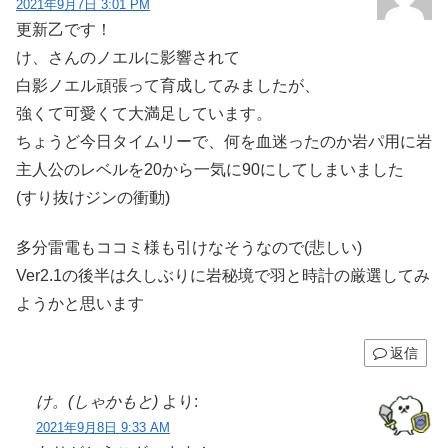
2021年9月7日 3:01 PM
更新乙です！
け、さんのノエルに影響されて
白影ノエル頑張って育成してみましたが、
強くて可愛くて大満足しています。
ちょうど今日タイムリーで、何を血迷ったのか岩パ用に岩
主人公のレベルを20から一気に90にしてしまいました
(すり抜けジンの衝動)
多分雷電もココミ様も引けなそうなので(悲しい)
Ver2.1の後半は久しぶりに岩秘境で羽と時計の厳選してみ
ようかと思います
返信
け。(しゃかもと)
より:
2021年9月8日 9:33 AM