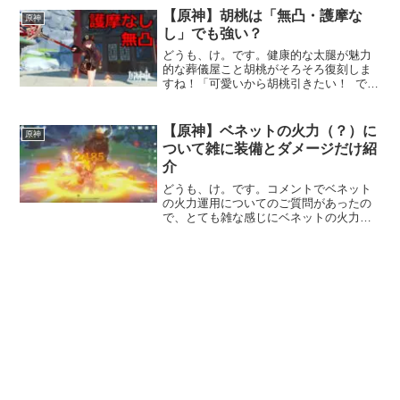
ロース、翠緑使える上に熟知バフあると
【原神】胡桃は「無凸・護摩な
原神
かまじで壊れてね？」と...
し」でも強い？
どうも、け。です。健康的な太腿が魅力
的な葬儀屋こと胡桃がそろそろ復刻しま
すね！「可愛いから胡桃引きたい！ でも
1凸と『護摩の杖』は予算オーバー」……
という人は結構いる気がします。無凸護
摩なし胡桃を使い続けている僕の率直な
【原神】ベネットの火力（？）に
原神
意見を書いていきま...
ついて雑に装備とダメージだけ紹
介
どうも、け。です。コメントでベネット
の火力運用についてのご質問があったの
で、とても雑な感じにベネットの火力運
用について軽く紹介だけします。装備と
ダメージを出すだけです。ベネットはウ
ェンティに並ぶレベルの最強サポーター
なので、ベネットを火力運...