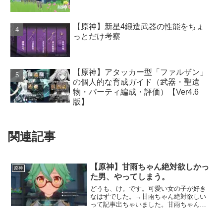
【原神】新星4鍛造武器の性能をちょ
っとだけ考察
【原神】アタッカー型「ファルザン」
の個人的な育成ガイド（武器・聖遺
物・パーティ編成・評価）【Ver4.6
版】
関連記事
【原神】甘雨ちゃん絶対欲しかっ
原神
た男、やってしまう。
どうも、け。です。可愛い女の子が好き
なはずでした。→甘雨ちゃん絶対欲しい
って記事出ちゃいました。甘雨ちゃん絶
対欲しかった男、やってしまう。原因は
スクロースです。↓最近、僕の中で「スク