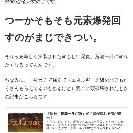
星4のか弱い女の子です。
つーかそもそも元素爆発回
すのがまじできつい。
そりゃあ新しく実装された頼もしい兄貴、荒瀧一斗に頼り
たくなるってもんです。
ちなみに、一斗ガチで強くて（エネルギー原盤のバフもた
くさんもらえてるのもあるけど）完全に頭破壊されたとき
の記事がこちらです。
【原神】荒瀧一斗が強すぎて頭が壊れる僕が続
出！
どうも、け。です。趣味でノエ……一斗使いをやっている
者です。ようやく荒瀧一斗の育成が一段落したので所感を
書いていきます。荒瀧一斗が強すぎて頭が壊れる僕が続
出！ノエルとちゃんと比較したかったので、わりとがっつ