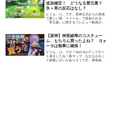
「満足度の高いキ...
追加確定！ どうなる雷元素？
氷＋草の反応はなし？
どうも、け。です。原神公式からの発表
で新しい国「スメール」で追加される
「草元素」に関するプレビュー動画が発
表されました！環境結構変わりそうな予
感。楽しみすぎる。スメールで「草元
素」が追加確定！ どうなる雷元素？
【原神】神里綾華のコスチュー
原神
氷＋草の反応はなし？公式から...
ム、もちろん買ったよね？ ヨォ
ーヨは無事に確保！
どうも、け。です！Ver3.4のアップデー
ト来ましたね！新マップ、なかなか広く
て探索しがいがありそうです。神里綾華
のコスチューム、もちろん買ったよ
ね？ ヨォーヨは無事に確保！新マップ
は以前の世界任務でもお世話させていた
だいた、えちえちマイト...