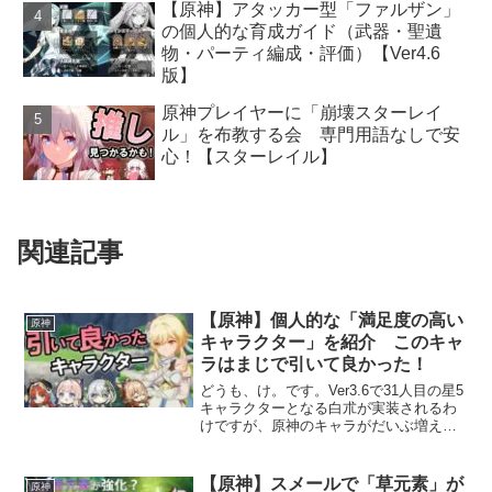
【原神】アタッカー型「ファルザン」
の個人的な育成ガイド（武器・聖遺
物・パーティ編成・評価）【Ver4.6
版】
原神プレイヤーに「崩壊スターレイ
ル」を布教する会 専門用語なしで安
心！【スターレイル】
関連記事
【原神】個人的な「満足度の高い
原神
キャラクター」を紹介 このキャ
ラはまじで引いて良かった！
どうも、け。です。Ver3.6で31人目の星5
キャラクターとなる白朮が実装されるわ
けですが、原神のキャラがだいぶ増えま
したね……。というわけで、個人的にこ
のキャラの満足度は高いな～と感じてい
るものを紹介していきます！個人的な
【原神】スメールで「草元素」が
原神