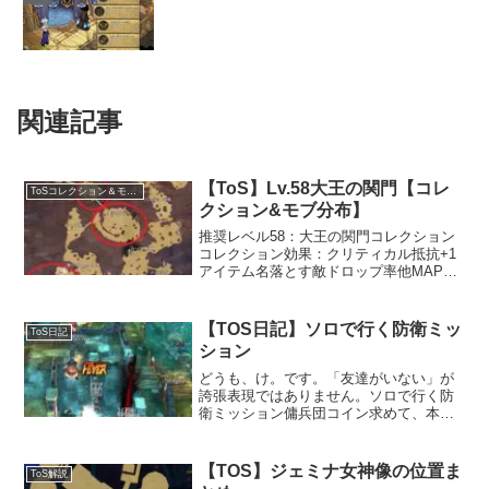
関連記事
【ToS】Lv.58大王の関門【コレ
ToSコレクション＆モブ分布
クション&モブ分布】
推奨レベル58：大王の関門コレクション
コレクション効果：クリティカル抵抗+1
アイテム名落とす敵ドロップ率他MAPと
の重複ダンデルの翼ダンデル系モンスタ
ー○Lv.89 水路橋地域Lv.113 ゲナル平原ピ
ノの茎ピノ○ゼペットの茎ゼペット○ゼ
【TOS日記】ソロで行く防衛ミッ
ToS日記
ペ...
ション
どうも、け。です。「友達がいない」が
誇張表現ではありません。ソロで行く防
衛ミッション傭兵団コイン求めて、本当
はPTコンテンツらしい防衛ミッションに
ちょいちょい通ってます。難易度「普
通」は簡単すぎたので「難しい」で挑
【TOS】ジェミナ女神像の位置ま
ToS解説
戦。何度か失敗しましたが、...