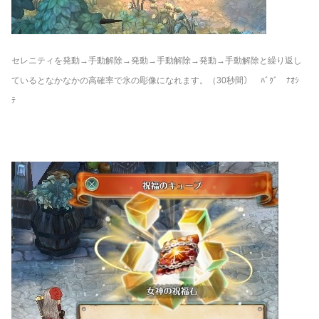
セレニティを発動→手動解除→発動→手動解除→発動→手動解除と繰り返し
ているとなかなかの高確率で氷の彫像になれます。（30秒間） ﾊﾞｸﾞ ﾅｵｼ
ﾃ