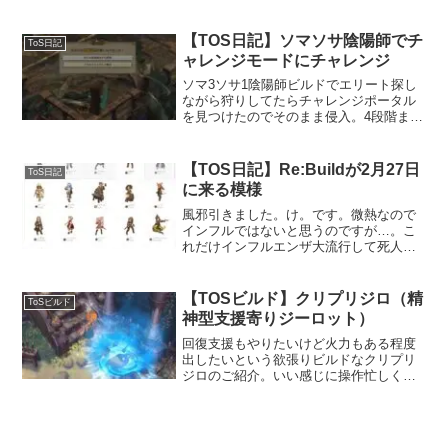
【TOS日記】ソマソサ陰陽師でチ
ToS日記
ャレンジモードにチャレンジ
ソマ3ソサ1陰陽師ビルドでエリート探し
ながら狩りしてたらチャレンジポータル
を見つけたのでそのまま侵入。4段階まで
ちょろかったのでそのまま5段階目指した
らバフかけ直し中にタコ殴りにされて死
にました。フロスターロッドカードはや
【TOS日記】Re:Buildが2月27日
ToS日記
っぱ装備した方が良...
に来る模様
風邪引きました。け。です。微熱なので
インフルではないと思うのですが…。こ
れだけインフルエンザ大流行して死人も
バンバン出て世間様は阿鼻叫喚ですが、
そんな中、のんきに普通の風邪引いてる
のもどうなんだって気がしないでもない
【TOSビルド】クリプリジロ（精
ToSビルド
ところありますね。温かく...
神型支援寄りジーロット）
回復支援もやりたいけど火力もある程度
出したいという欲張りビルドなクリプリ
ジロのご紹介。いい感じに操作忙しくて
目が回りそうです。概要ハイリスクハイ
リターンの攻撃的なクラス「ジーロッ
ト」ビルドに最低限の攻撃パーツを組み
込みながら、回復や蘇生スキ...