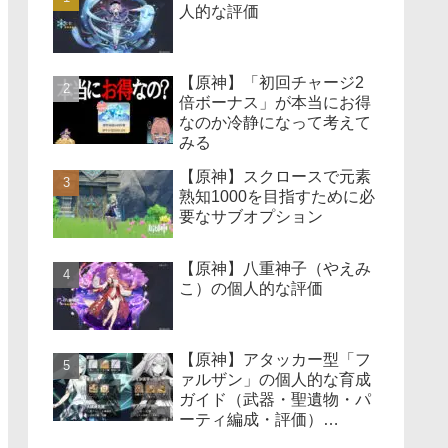
人的な評価
【原神】「初回チャージ2
倍ボーナス」が本当にお得
なのか冷静になって考えて
みる
【原神】スクロースで元素
熟知1000を目指すために必
要なサブオプション
【原神】八重神子（やえみ
こ）の個人的な評価
【原神】アタッカー型「フ
ァルザン」の個人的な育成
ガイド（武器・聖遺物・パ
ーティ編成・評価）
【Ver4.6版】