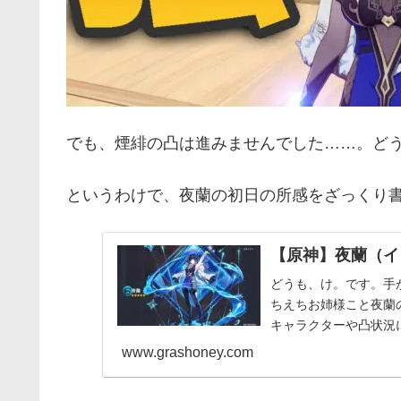
でも、煙緋の凸は進みませんでした……。ど
というわけで、夜蘭の初日の所感をざっくり
【原神】夜蘭（イ
どうも、け。です。手
ちえちお姉様こと夜蘭
キャラクターや凸状況
（現在世界ランク8、無凸
www.grashoney.com