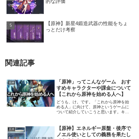
的な評価
【原神】新星4鍛造武器の性能をちょ
っとだけ考察
関連記事
「原神」ってこんなゲーム おす
原神
すめキャラクターや課金について
【これから原神を始める人へ】
どうも、け。です。「これから原神を始
める人」に向けて、原神というゲームに
ついて紹介していこうと思います。キャ
ラクターやガチャについてもふんわりと
紹介しているので、何かの参考にしてい
ただけたら幸いです。「原神」ってこん
【原神】エネルギー原盤・後序で
原神
なゲーム おすすめキャラ...
ノエル使いとしての義務を果たし