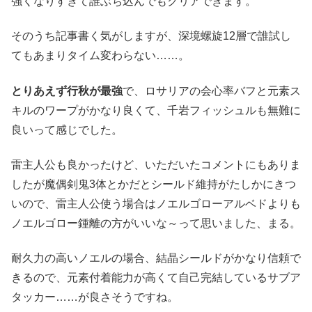
強くなりすぎて誰ぶち込んでもクリアできます。
そのうち記事書く気がしますが、深境螺旋12層で誰試し
てもあまりタイム変わらない……。
とりあえず行秋が最強
で、ロサリアの会心率バフと元素ス
キルのワープがかなり良くて、千岩フィッシュルも無難に
良いって感じでした。
雷主人公も良かったけど、いただいたコメントにもありま
したが魔偶剣鬼3体とかだとシールド維持がたしかにきつ
いので、雷主人公使う場合はノエルゴローアルベドよりも
ノエルゴロー鍾離の方がいいな～って思いました、まる。
耐久力の高いノエルの場合、結晶シールドがかなり信頼で
きるので、元素付着能力が高くて自己完結しているサブア
タッカー……が良さそうですね。