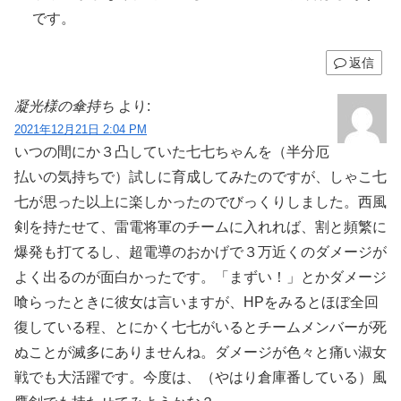
です。
返信
凝光様の傘持ち
より:
2021年12月21日 2:04 PM
いつの間にか３凸していた七七ちゃんを（半分厄
払いの気持ちで）試しに育成してみたのですが、しゃこ七
七が思った以上に楽しかったのでびっくりしました。西風
剣を持たせて、雷電将軍のチームに入れれば、割と頻繁に
爆発も打てるし、超電導のおかげで３万近くのダメージが
よく出るのが面白かったです。「まずい！」とかダメージ
喰らったときに彼女は言いますが、HPをみるとほぼ全回
復している程、とにかく七七がいるとチームメンバーが死
ぬことが滅多にありませんね。ダメージが色々と痛い淑女
戦でも大活躍です。今度は、（やはり倉庫番している）風