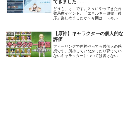
てきました……
どうも、け。です。久々にやってきた高
難易度イベント、「エネルギー原盤・後
序」楽しめましたか？今回は「スキルク
ールタイム倍増」というクソギミックが
なかったので楽しかったです。エネルギ
ー原盤・後序でノエル使いとしての義務
【原神】キャラクターの個人的な
原神
を果たしてきました……今...
評価
フィーリングで原神やってる僕個人の感
想です。所持していなかったり育ててい
ないキャラクターについては書けないの
で記事がありません。更新は主にキャラ
クターのピックアップが来たときに行っ
ています。キャラクターの個人的な評価
炎元素★5 ディルック ...