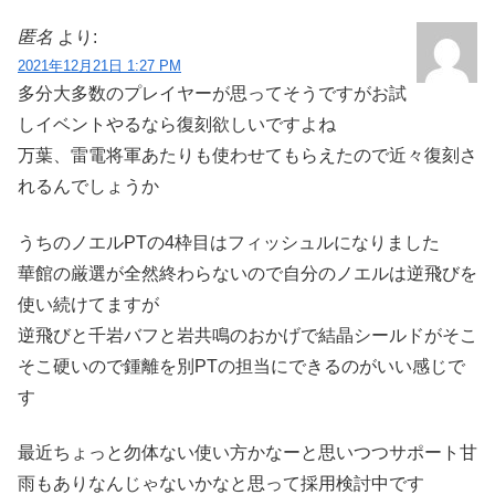
匿名
より:
2021年12月21日 1:27 PM
多分大多数のプレイヤーが思ってそうですがお試
しイベントやるなら復刻欲しいですよね
万葉、雷電将軍あたりも使わせてもらえたので近々復刻さ
れるんでしょうか
うちのノエルPTの4枠目はフィッシュルになりました
華館の厳選が全然終わらないので自分のノエルは逆飛びを
使い続けてますが
逆飛びと千岩バフと岩共鳴のおかげで結晶シールドがそこ
そこ硬いので鍾離を別PTの担当にできるのがいい感じで
す
最近ちょっと勿体ない使い方かなーと思いつつサポート甘
雨もありなんじゃないかなと思って採用検討中です