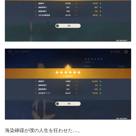
海染硨磲が僕の人生を狂わせた…。