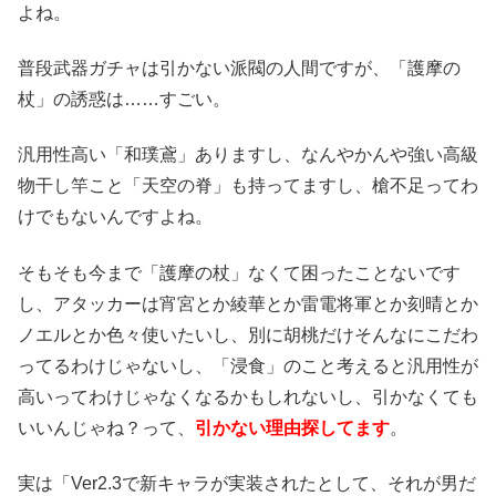
よね。
普段武器ガチャは引かない派閥の人間ですが、「護摩の
杖」の誘惑は……すごい。
汎用性高い「和璞鳶」ありますし、なんやかんや強い高級
物干し竿こと「天空の脊」も持ってますし、槍不足ってわ
けでもないんですよね。
そもそも今まで「護摩の杖」なくて困ったことないです
し、アタッカーは宵宮とか綾華とか雷電将軍とか刻晴とか
ノエルとか色々使いたいし、別に胡桃だけそんなにこだわ
ってるわけじゃないし、「浸食」のこと考えると汎用性が
高いってわけじゃなくなるかもしれないし、引かなくても
いいんじゃね？って、
引かない理由探してます
。
実は「Ver2.3で新キャラが実装されたとして、それが男だ