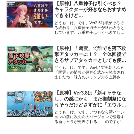
【原神】八重神子は引くべき？
原神
キャラクターが好きならおすすめ
できるけど…
どうも、け。です。Ver2.5前半がそろそ
ろ終わり、八重神子ガチャが終わろうと
しています。八重神子は引くべきでしょ
うか？個人的には「八重神子が好き」な
らおすすめできるキャラクターですが、
「戦力の補充」という性能面ではあまり
【原神】「閑雲」で誰でも落下攻
原神
おすすめできるキャ...
撃アタッカーに！？ 全体回復で
きるサブアタッカーとしても便利
そう
どうも、け。です。Ver4.4で実装される
「閑雲」の情報が原神公式から発表され
ましたね！味方のジャンプ力を上昇させ
るサポート能力があるようですが……。
誰でも落下攻撃アタッカーになれるのか
もしれません。「閑雲」で誰でも落下攻
【原神】Ver3.8は「新キャラな
原神
撃アタッカーに！？...
し」の感じかも また復刻祭にな
りそうだけどさすがに「エウル
ア」来るよね？
どうも、け。です。いつもなら新バージ
ョンの前に次の次のバージョンで登場す
る新キャラが発表される……のですが、
今回は「新キャラなし」のようです。
Ver3.7に続き、Ver3.8も復刻祭になりそう