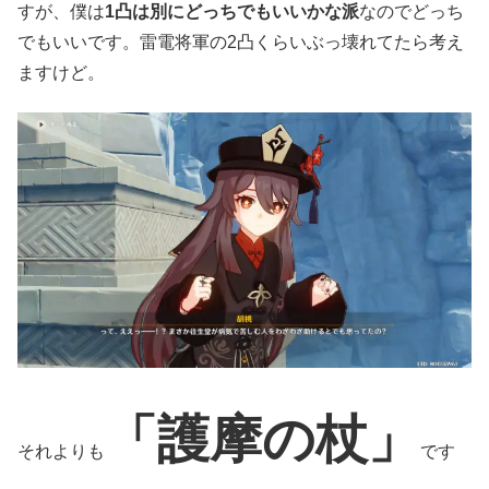
すが、僕は
1凸は別にどっちでもいいかな派
なのでどっち
でもいいです。雷電将軍の2凸くらいぶっ壊れてたら考え
ますけど。
「護摩の杖」
それよりも
です