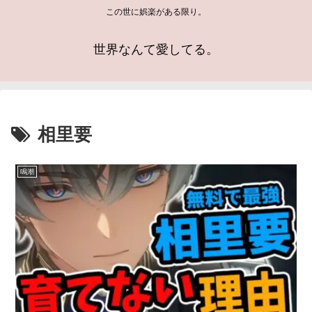
この世に娯楽がある限り。
世界なんて愛してる。
相里要
鳴潮