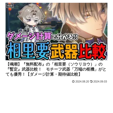
鳴潮
【鳴潮】『無料配布』の「相里要（ソウリヨウ）」の
『暫定』武器比較！ モチーフ武器「万端の枢機」がと
ても優秀！【ダメージ計算・期待値比較】
2024.08.20
2024.09.03