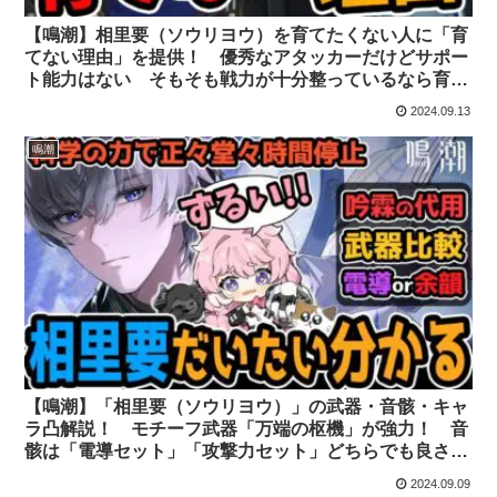
【鳴潮】相里要（ソウリヨウ）を育てたくない人に「育
てない理由」を提供！ 優秀なアタッカーだけどサポー
ト能力はない そもそも戦力が十分整っているなら育て
る必要はないかも ショアキーパー実装も近いしね！
2024.09.13
鳴潮
【鳴潮】「相里要（ソウリヨウ）」の武器・音骸・キャ
ラ凸解説！ モチーフ武器「万端の枢機」が強力！ 音
骸は「電導セット」「攻撃力セット」どちらでも良さそ
う【ダメージ計算・期待値比較】
2024.09.09