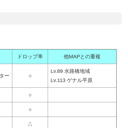
ドロップ率
他MAPとの重複
Lv.89 水路橋地域
ター
○
Lv.113 ゲナル平原
○
○
△