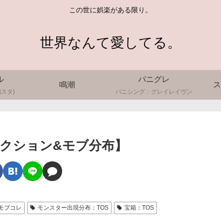
この世に娯楽がある限り。
世界なんて愛してる。
ル
パニグレ
鳴潮
ス
スタ)
パニシング：グレイレイヴン
コレクション&モブ分布】
モブコレ
モンスター出現分布：TOS
宝箱：TOS