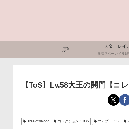
スターレイ
原神
崩壊スターレイル(崩
【ToS】Lv.58大王の関門【
Tree of savior
コレクション：TOS
マップ：TOS