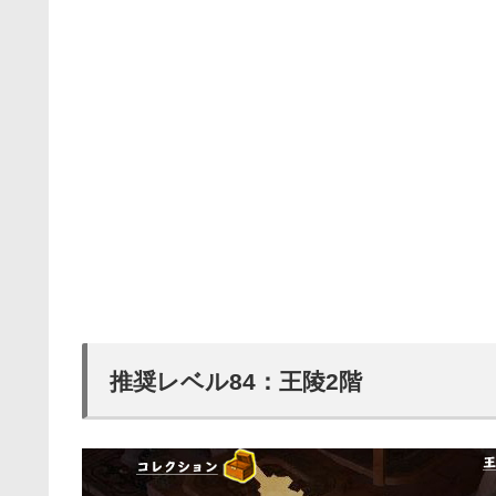
推奨レベル84：王陵2階