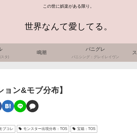
この世に娯楽がある限り。
世界なんて愛してる。
ル
パニグレ
鳴潮
ス
スタ)
パニシング：グレイレイヴン
クション&モブ分布】
モブコレ
モンスター出現分布：TOS
宝箱：TOS