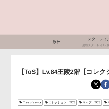
スターレイ
原神
崩壊スターレイル(崩
【ToS】Lv.84王陵2階【コレ
Tree of savior
コレクション：TOS
マップ：TOS