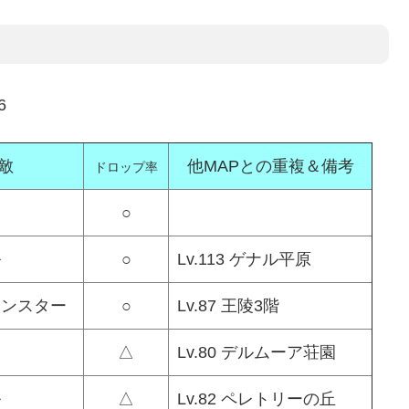
6
敵
他MAPとの重複＆備考
ドロップ率
○
ル
○
Lv.113 ゲナル平原
モンスター
○
Lv.87 王陵3階
△
Lv.80 デルムーア荘園
ル
△
Lv.82 ペレトリーの丘