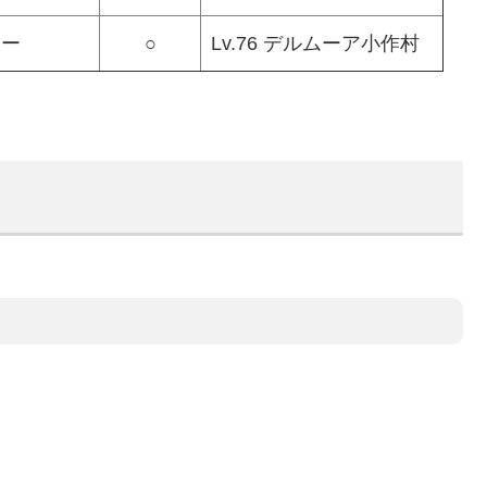
カー
○
Lv.76 デルムーア小作村