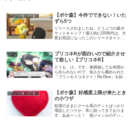
【ポケ森】今作でできない！いた
どうぶつの森＜ポケ森＞
ずら5つ
リリースされましたね、どうぶつの森ポ
ケットキャンプ！個人的にDS時代は、大
変お世話になったこのシリーズタイト
ル。私はニンテンドー系列の据え置きハ
ードを持っていなかったので、その後の
シリーズ作とはすっかり疎遠になってし
プリコネRが面白いので紹介させ
ゲーム
まっていました。それがつ...
て欲しい【プリコネR】
どうも、け。です。体調崩してお布団か
ら出られないので、知人から薦められた
「プリンセスコネクト！Re:Dive」を始め
ました。とてもエッチで面白い。という
わけで紹介させて下さい。プリコネRが面
白いので紹介させて欲しいライトノベル
【ポケ森】好感度上限が来たとき
どうぶつの森＜ポケ森＞
作家がストーリ...
の小ワザ
欲望のままにクール系のテントばっかり
増設したツケが、常に回ってきておりま
す。ああーっと！ 他ジャンルのテント
はクラフトがまったく間に合っていない
所為で、どうぶつ達の好感度上限が続々
と来てしまっている！話せども、渡せど