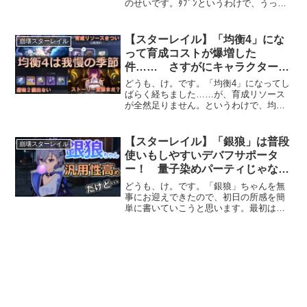
のせいです。ﾀﾌﾞﾝというわけで、うっか
り「ロビン」をお迎えしてしまったので
所感を書きつつ、Ver2.2のストーリーに
も触れていこうと思います。ネタバレさ
【スターレイル】「均衡4」にな
崩壊スターレイル
れたくない人は先...
って育成コストが爆増した
件…… さすがにキャラクター絞
らないときついかも
どうも、け。です。「均衡4」になってし
ばらく経ちました……が、育成リソース
が全然足りません。というわけで、均衡3
から均衡4になった感想を書きつつ、個人
的な今後の育成プラン（というか嘆き）
を考えていこうと思います。「均衡4」に
【スターレイル】「銀狼」は普段
崩壊スターレイル
なって育成コスト...
使いもしやすいデバフサポータ
ー！ 量子染めパーティじゃなく
ても強いかも
どうも、け。です。「銀狼」ちゃんを無
事にお迎えできたので、初日の所感を簡
単に書いていこうと思います。最初は
「量子染めパーティとかじゃないと使え
ないかな～」ってましたが、意外と普段
使いしやすい優秀なデバフサポーターで
した。だけど、将来的には量...