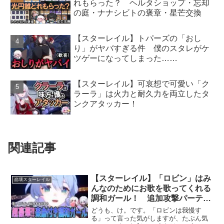
れもらった？ ヘルタショップ・忘却
の庭・ナナシビトの褒章・星芒交換
【スターレイル】トパーズの「おし
り」がヤバすぎる件 僕のスタレがケ
ツゲーになってしまった……
【スターレイル】可哀想で可愛い「ク
ラーラ」は火力と耐久力を両立したタ
ンクアタッカー！
関連記事
【スターレイル】「ロビン」はみ
崩壊スターレイル
んなのためにお歌を歌ってくれる
調和ガール！ 追加攻撃パーティ
また強くなった？
どうも、け。です。「ロビンは我慢す
る」って言った気がしますが、たぶん気