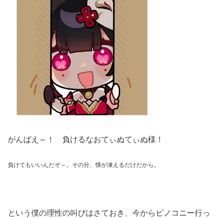
がんばえ～！ 負けるなおてぃぬてぃぬ様！
負けてもいいんだぞ～。その分、懐が凍えるだけだから。
という僕の理性の叫びはさておき、今からピノコニー行っ