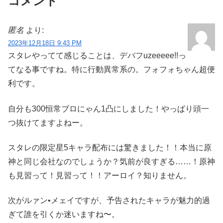
コメント
匿名
より:
2023年12月18日 9:43 PM
スタレやってて感じることは、デバフuzeeeee!!っ
てなる事ですね。特に行動異常系の。フォフォちゃん超便
利です。
自分も300恒常ブロにゃん1凸にしました！やっぱり頭一
つ抜けてますよねー。
スタレの限定星5キャラ配布には驚きました！！本当に原
神と同じ会社なのでしょうか？気前が良すぎる……！原神
も見習って！見習って！！アーロイ？知りません。
次がルァン•メェイですが、予告されたキャラが魅力的過
ぎて誰を引くか迷いますね〜。