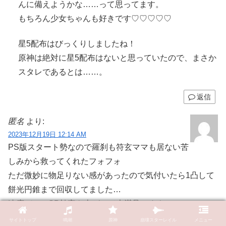
んに備えようかな……って思ってます。
もちろん少女ちゃんも好きです♡♡♡♡♡
星5配布はびっくりしましたね！
原神は絶対に星5配布はないと思っていたので、まさか
スタレであるとは……。
返信
匿名
より:
2023年12月19日 12:14 AM
PS版スタート勢なので羅刹も符玄ママも居ない苦
しみから救ってくれたフォフォ
ただ微妙に物足りない感があったので気付いたら1凸して
餅光円錐まで回収してました…
速度バフにSP効率も上がって大満足ですよ
サイトトップ
鳴潮
原神
崩壊スターレイル
メニュー