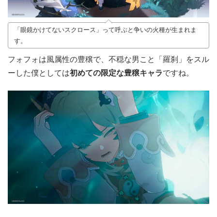
「眼鏡かけてないスクロース」って呼ぶと争いの火種が生まれま
す。
フォフォは風属性の豊穣で、不穏な男こと「羅刹」をスル
ーした僕としては
初めての限定な豊穣キャラ
ですね。