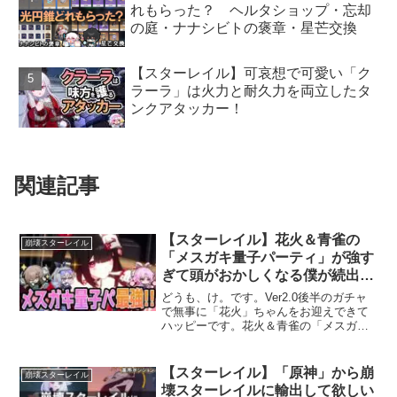
れもらった？ ヘルタショップ・忘却
の庭・ナナシビトの褒章・星芒交換
【スターレイル】可哀想で可愛い「ク
ラーラ」は火力と耐久力を両立したタ
ンクアタッカー！
関連記事
【スターレイル】花火＆青雀の
崩壊スターレイル
「メスガキ量子パーティ」が強す
ぎて頭がおかしくなる僕が続出す
る
どうも、け。です。Ver2.0後半のガチャ
で無事に「花火」ちゃんをお迎えできて
ハッピーです。花火＆青雀の「メスガキ
量子パ」が強いと聞いたので試してみた
のですが、思っていた以上に強い……と
いうか青雀が星4の性能じゃない気がする
【スターレイル】「原神」から崩
崩壊スターレイル
んだけど？花火＆...
壊スターレイルに輸出して欲しい