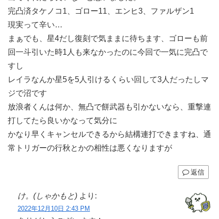
完凸済タケノコ1、ゴロー11、エンヒ3、ファルザン1
現実って辛い…
まぁでも、星4だし復刻で気ままに待ちます、ゴローも前
回一斗引いた時1人も来なかったのに今回で一気に完凸で
すし
レイラなんか星5を5人引けるくらい回して3人だったしマ
ジで沼です
放浪者くんは何か、無凸で餅武器も引かないなら、重撃連
打してたら良いかなって気分に
かなり早くキャンセルできるから結構連打できますね、通
常トリガーの行秋とかの相性は悪くなりますが
返信
け。(しゃかもと)
より:
2022年12月10日 2:43 PM