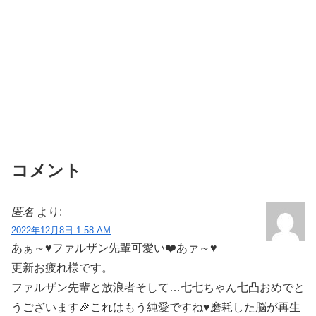
コメント
匿名
より:
2022年12月8日 1:58 AM
あぁ～♥️ファルザン先輩可愛い❤️あァ～♥️
更新お疲れ様です。
ファルザン先輩と放浪者そして…七七ちゃん七凸おめでと
うございます🎉これはもう純愛ですね♥️磨耗した脳が再生