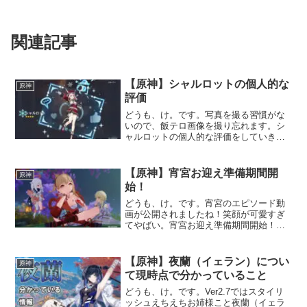
関連記事
【原神】シャルロットの個人的な
原神
評価
どうも、け。です。写真を撮る習慣がな
いので、飯テロ画像を撮り忘れます。シ
ャルロットの個人的な評価をしていきま
す。ゲームの進行、入手したキャラクタ
ーや凸状況によって変わると思うので、
その都度更新していきます。（現在世界
【原神】宵宮お迎え準備期間開
原神
ランク8、2凸）各キャラ...
始！
どうも、け。です。宵宮のエピソード動
画が公開されましたね！笑顔が可愛すぎ
てやばい。宵宮お迎え準備期間開始！伝
説任務で見れた天賦とかのスクリーンシ
ョット、データ整理しているときにどこ
か行っちゃって泣いてます。来週には宵
【原神】夜蘭（イェラン）につい
原神
宮（と早柚）のガチャが来...
て現時点で分かっていること
どうも、け。です。Ver2.7ではスタイリ
ッシュえちえちお姉様こと夜蘭（イェラ