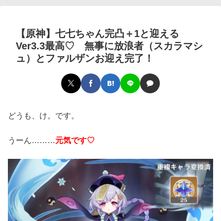
【原神】七七ちゃん完凸＋1と迎える
Ver3.3最高♡ 無事に放浪者（スカラマシ
ュ）とファルザンお迎え完了！
どうも、け。です。
うーん………
元気です♡