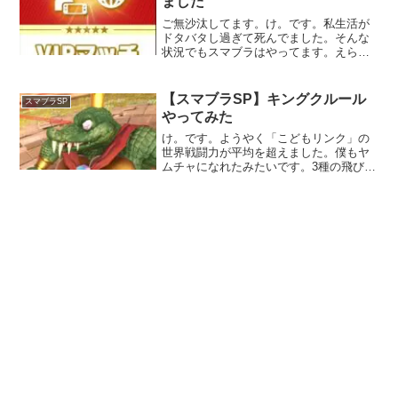
ました
ご無沙汰してます。け。です。私生活が
ドタバタし過ぎて死んでました。そんな
状況でもスマブラはやってます。えら
い！リンクでVIP行けましたリンク糞難し
い。操作にかなり苦労しながらも試行錯
誤の末、なんとかVIP入り。まあすぐ落ち
【スマブラSP】キングクルール
スマブラSP
るでしょうけどね。...
やってみた
け。です。ようやく「こどもリンク」の
世界戦闘力が平均を超えました。僕もヤ
ムチャになれたみたいです。3種の飛び道
具で弾幕作りながらじわじわ相手を削
り、爆弾からの空前or強攻撃……と下手
糞ながら自分の中で相手を倒すためのパ
ターン作れるようになっ...