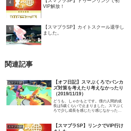
【スマブラSP】トゥーンリンクで初
VIP解放！
【スマブラSP】カイトスクール退学し
ました。
関連記事
【オフ日記】スマぶくろでバンカ
スマブラSP
ズ対策を考えたり考えなかったり
（2019/11/19）
どうも、しゃかもとです。僕の人間的成
長は5歳くらいで止まりました。スマぶく
ろで少し成長を感じたり感じなかったり
先週は勝てない勝てないと騒いでいたス
マぶくろ。今週も勝てたか怪しいのです
が、2先ルールの対戦はたぶん勝率5割く
【スマブラSP】リンクでVIP行け
スマブラSP
らいでそこそこ頑張れ...