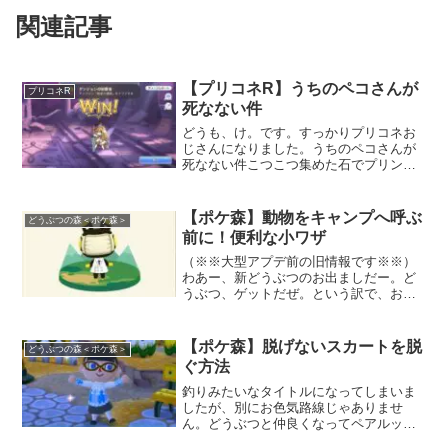
関連記事
【プリコネR】うちのペコさんが
プリコネR
死なない件
どうも、け。です。すっかりプリコネお
じさんになりました。うちのペコさんが
死なない件こつこつ集めた石でプリンセ
スペコさんが星4になりました。キャルち
ゃんが性癖なのでキャルちゃん育てたい
のですが、この女強すぎる…！強い女の
【ポケ森】動物をキャンプへ呼ぶ
どうぶつの森＜ポケ森＞
子も性癖なので、問題あ...
前に！便利な小ワザ
（※※大型アプデ前の旧情報です※※）
わあー、新どうぶつのお出ましだー。ど
うぶつ、ゲットだぜ。という訳で、おニ
ューな彼等を早速キャンプに呼んでいる
人が多いと思うんですけど、そのキャン
プ誘導、ちょっと待った！ただ呼ぶだけ
【ポケ森】脱げないスカートを脱
どうぶつの森＜ポケ森＞
じゃ、もったいない。仲良...
ぐ方法
釣りみたいなタイトルになってしまいま
したが、別にお色気路線じゃありませ
ん。どうぶつと仲良くなってペアルック
をもらったり、こもれび広場でのショッ